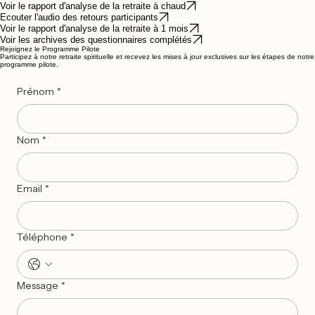
Un souffle de paix profonde. Cette retraite a été le point de départ d'une nouvelle façon d'être
présent à moi-même et aux autres.
Le silence n'est pas vide, il est plein. J'ai redécouvert une clarté intérieure que je croyais perdue
sous le bruit du quotidien.
Une expérience transformative. Les outils d'ancrage sont devenus mes compagnons quotidiens
pour garder mon centre.
Claire M. — Annecy
Jean-Luc R. — Lyon
Sophie L. — Genève
Archives de la Retraite 2
Vous pourrez retrouver ici le rapport d'analyse des questionnaires donnés, ainsi que les archives
des questionnaires originaux donnés à chaud et à 1 mois après la retraite, ainsi que l'audio des
retours des participants.
Voir le rapport d'analyse de la retraite à chaud
Ecouter l'audio des retours participants
Voir le rapport d'analyse de la retraite à 1 mois
Voir les archives des questionnaires complétés
Verbatims "La Porte du Coeur"
Lorsque le Pilote de ce module sera terminé, vous retrouverez ici les commentaires authentiques
des participants
“
“
“
Un souffle de paix profonde. Cette retraite a été le point de départ d'une nouvelle façon d'être
présent à moi-même et aux autres.
Le silence n'est pas vide, il est plein. J'ai redécouvert une clarté intérieure que je croyais perdue
sous le bruit du quotidien.
Une expérience transformative. Les outils d'ancrage sont devenus mes compagnons quotidiens
pour garder mon centre.
Claire M. — Annecy
Jean-Luc R. — Lyon
Sophie L. — Genève
Archives de la Retraite 3
Vous pourrez retrouver ici le rapport d'analyse des questionnaires donnés, ainsi que les archives
des questionnaires originaux donnés à chaud et à 1 mois après la retraite, ainsi que l'audio des
retours des participants.
Voir le rapport d'analyse de la retraite à chaud
Ecouter l'audio des retours participants