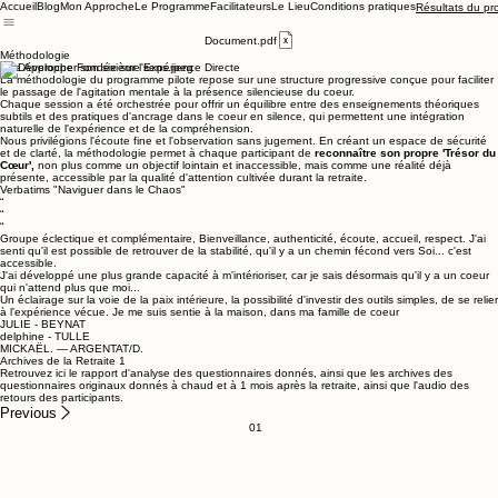
Accueil
Blog
Mon Approche
Le Programme
Facilitateurs
Le Lieu
Conditions pratiques
Résultats du pr
Document.pdf
Méthodologie
Une Approche Fondée sur l'Expérience Directe
La méthodologie du programme pilote repose sur une structure progressive conçue pour faciliter
le passage de l'agitation mentale à la présence silencieuse du coeur.
Chaque session a été orchestrée pour offrir un équilibre entre des enseignements théoriques
subtils et des pratiques d'ancrage dans le coeur en silence, qui permettent une intégration
naturelle de l'expérience et de la compréhension.
Nous privilégions l'écoute fine et l'observation sans jugement. En créant un espace de sécurité
et de clarté, la méthodologie permet à chaque participant de
reconnaître son propre 'Trésor du
Cœur',
non plus comme un objectif lointain et inaccessible, mais comme une réalité déjà
présente, accessible par la qualité d'attention cultivée durant la retraite.
Verbatims "Naviguer dans le Chaos"
“
“
“
Groupe éclectique et complémentaire, Bienveillance, authenticité, écoute, accueil, respect. J'ai
senti qu'il est possible de retrouver de la stabilité, qu'il y a un chemin fécond vers Soi... c'est
accessible.
J'ai développé une plus grande capacité à m'intérioriser, car je sais désormais qu'il y a un coeur
qui n'attend plus que moi...
Un éclairage sur la voie de la paix intérieure, la possibilité d'investir des outils simples, de se relier
à l'expérience vécue. Je me suis sentie à la maison, dans ma famille de coeur
JULIE - BEYNAT
delphine - TULLE
MICKAËL. — ARGENTAT/D.
Archives de la Retraite 1
Retrouvez ici le rapport d'analyse des questionnaires donnés, ainsi que les archives des
questionnaires originaux donnés à chaud et à 1 mois après la retraite, ainsi que l'audio des
retours des participants.
Previous
01