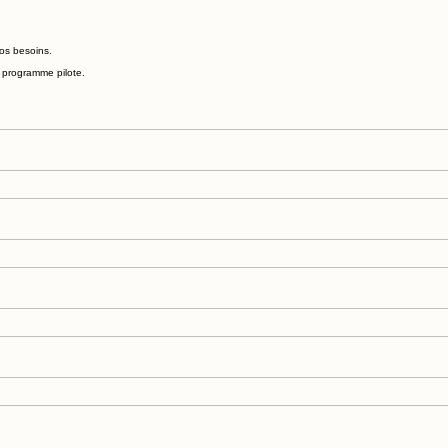
vos besoins.
re programme pilote.