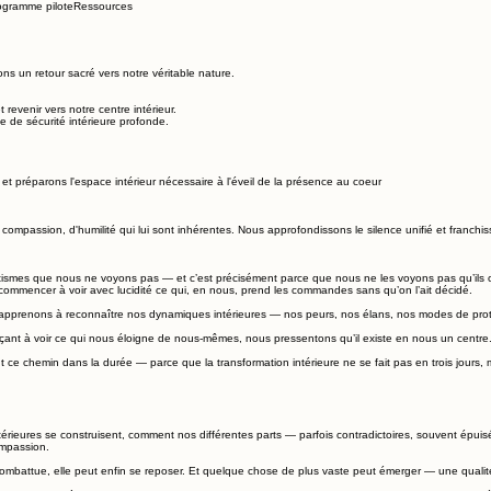
ogramme pilote
Ressources
ons un retour sacré vers notre véritable nature.
revenir vers notre centre intérieur.
 de sécurité intérieure profonde.
t préparons l'espace intérieur nécessaire à l'éveil de la présence au coeur
ompassion, d'humilité qui lui sont inhérentes. Nous approfondissons le silence unifié et franchisso
tismes que nous ne voyons pas — et c’est précisément parce que nous ne les voyons pas qu’ils o
 commencer à voir avec lucidité ce qui, en nous, prend les commandes sans qu’on l’ait décidé.
apprenons à reconnaître nos dynamiques intérieures — nos peurs, nos élans, nos modes de protec
ant à voir ce qui nous éloigne de nous-mêmes, nous pressentons qu’il existe en nous un centre.
e chemin dans la durée — parce que la transformation intérieure ne se fait pas en trois jours, m
érieures se construisent, comment nos différentes parts — parfois contradictoires, souvent épuis
ompassion.
attue, elle peut enfin se reposer. Et quelque chose de plus vaste peut émerger — une qualité de