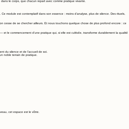
 dans le corps, que chacun repart avec comme pratique vivante.
n. Ce module est contemplatif dans son essence : moins d’analyse, plus de silence. Des rituels,
d on cesse de se chercher ailleurs. Et nous touchons quelque chose de plus profond encore : ce
— et le commencement d’une pratique qui, si elle est cultivée, transforme durablement la qualité
 du silence et de l'accueil de soi.
 un noble terrain de pratique.
veau, cet espace est le vôtre.