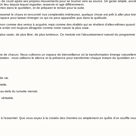
de courir après ses propres mouvements pour se tourner vers sa source. Un geste simple, ancré
lieu depuis lequel regarder, ressentir et agir différemment.
s dans le quotidien, et de préparer le terrain pour la suite.
aversé le chaos et rencontré nos complexités intérieures, quelque chose est prêt à aller plus loi
pace pour laisser émerger ce qui ne peut apparaître que dans la quiétude.
té — non comme des vertus à acquérir, mais comme des réalités qui se révèlent d’elles-mêmes quan
e entier ont toujours désignée comme notre nature la plus vraie.
 plus vaste, de plus libre, de plus lumineux. Ce module est l’aboutissement naturel du programme 
 de chacun. Nous cultivons un espace de bienveillance où la transformation émerge naturellement
bstraites : nous utilisons le silence et la présence pour transformer chaque instant du quotidien en
de vie.
ielle.
 au-delà du tumulte mental.
 véritable.
r à l'essentiel. Que vous soyez à la croisée des chemins ou simplement en quête d'un souffle nou