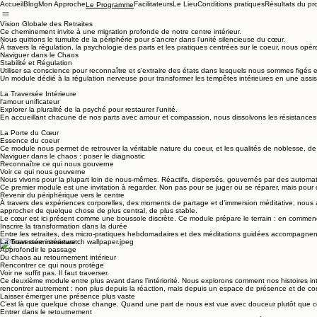
Accueil
Blog
Mon Approche
Facilitateurs
Le Lieu
Conditions pratiques
Résultats du pr
Le Programme
Vision Globale des Retraites
Ce cheminement invite à une migration profonde de notre centre intérieur.
Nous quittons le tumulte de la périphérie pour s’ancrer dans l’unité silencieuse du cœur.
À travers la régulation, la psychologie des parts et les pratiques centrées sur le coeur, nous opér
Naviguer dans le Chaos
Stabilité et Régulation
Utiliser sa conscience pour reconnaître et s'extraire des états dans lesquels nous sommes figés et 
Un module dédié à la régulation nerveuse pour transformer les tempêtes intérieures en une assise
La Traversée Intérieure
l'amour unificateur
Explorer la pluralité de la psyché pour restaurer l'unité.
En accueillant chacune de nos parts avec amour et compassion, nous dissolvons les résistances e
La Porte du Cœur
Essence du coeur
Ce module nous permet de retrouver la véritable nature du coeur, et les qualités de noblesse, de c
Naviguer dans le chaos : poser le diagnostic
Reconnaître ce qui nous gouverne
Voir ce qui nous gouverne
Nous vivons pour la plupart loin de nous-mêmes. Réactifs, dispersés, gouvernés par des automa
Ce premier module est une invitation à regarder. Non pas pour se juger ou se réparer, mais pour
Revenir du périphérique vers le centre
À travers des expériences corporelles, des moments de partage et d’immersion méditative, nous 
approcher de quelque chose de plus central, de plus stable.
Le cœur est ici présent comme une boussole discrète. Ce module prépare le terrain : en commenç
Inscrire la transformation dans la durée
Entre les retraites, des micro-pratiques hebdomadaires et des méditations guidées accompagnent c
La Traversée intérieure :
Approfondir le passage
Du chaos au retournement intérieur
Rencontrer ce qui nous protège
Voir ne suffit pas. Il faut traverser.
Ce deuxième module entre plus avant dans l’intériorité. Nous explorons comment nos histoires int
rencontrer autrement : non plus depuis la réaction, mais depuis un espace de présence et de c
Laisser émerger une présence plus vaste
C’est là que quelque chose change. Quand une part de nous est vue avec douceur plutôt que comb
Entrer dans le retournement