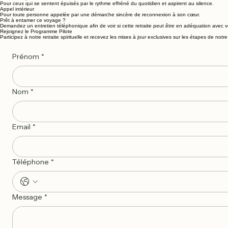
Pour ceux qui se sentent épuisés par le rythme effréné du quotidien et aspirent au silence.
Appel intérieur
Pour toute personne appelée par une démarche sincère de reconnexion à son cœur.
Prêt à entamer ce voyage ?
Demandez un entretien téléphonique afin de voir si cette retraite peut être en adéquation avec 
Rejoignez le Programme Pilote
Participez à notre retraite spirituelle et recevez les mises à jour exclusives sur les étapes de not
Prénom
*
Nom
*
Email
*
Téléphone
*
Message
*