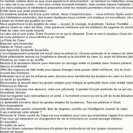
Ce module culmine dans ce que nous appelons le retournement : ce moment où l’attention cesse 
Le cœur est ici au centre — non plus comme boussole lointaine, mais comme espace habitable. Un 
Les micro-pratiques et méditations proposées entre les modules permettent d’ancrer ces découverte
Entrer dans une autre profondeur
Ce troisième module est d’une autre nature. Nous n’explorons plus — nous entrons. Après avoir tr
des méditations profondes, des textes mystiques reçus comme une pratique en eux-mêmes. Un es
Laisser se révéler les qualités du cœur
Nous approchons ici les qualités du cœur — la paix, le courage, la gratitude, l’amour, l’humili
silence vivant au cœur de l’être, cette présence intérieure que les traditions de sagesse du mond
Faire du cœur une porte vivante
Le cœur est ici une porte. Entre l’humain et ce qui le dépasse. Entre le moi et quelque chose de
de notre présence à nous-mêmes et au monde.
La Porte du Cœur :
Basculer vers l’essentiel
Habiter le Trésor caché
Une Approche Spirituelle Enracinée
L'accompagnement proposé est ancré dans la présence, l'écoute profonde et le respect du rythme
Notre philosophie repose sur l'expérience directe et la sincérité du cœur. Ici, point de théories a
Présence au corps et au souffle
Revenir à la sensation directe pour retrouver un ancrage solide et paisible dans l'instant présent.
Silence et intériorité
Offrir des espaces de vide fertile pour laisser émerger votre propre vérité intérieure, loin du bruit.
Accueil des émotions
Embrasser tout ce qui se présente avec douceur pour transformer les tensions du cœur en force 
Le sacré au quotidien
Reconnaître la beauté dans les gestes simples pour intégrer la spiritualité dans votre réalité matér
Présence et Silence
Le silence n'est pas une absence, mais une plénitude. Il permet l'écoute profonde de ce qui est,
Honnêteté Sincère
Oser se regarder avec bienveillance et vérité. L'honnêteté envers soi est la clé de toute libération
Simplicité Concrète
La spiritualité s'incarne dans les gestes simples de l'existence. Tout est prétexte à l'éveil.
Non-dogmatisme
Une dimension sacrée universelle, libre de dogmes, centrée sur l'intelligence vivante du cœur.
À qui s'adresse cette retraite ?
Retrouver le Trésor caché du Cœur est une invitation pour ceux qui ressentent l'appel d'un retou
Pour ceux qui traversent un changement de vie et cherchent un nouvel ancrage intérieur.
En transition
En quête de sens
Pour les âmes curieuses désireuses d'explorer les profondeurs de leur propre conscience.
Besoin de pause