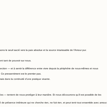
ns le seuil sacré vers la paix absolue et la source intarissable de l'Amour pur.
nt tant de pouvoir sur nous.
tion — et à sentir la différence entre vivre depuis la périphérie de nous-mêmes et nous
 Ce pressentiment est le premier pas.
ais dans la continuité d’une pratique vivante.
ées — tentent de nous protéger à leur manière. Et nous découvrons qu’il est possible de les
 présence intérieure qui ne cherche rien, ne fuit rien, et peut tenir tout ensemble avec amour.