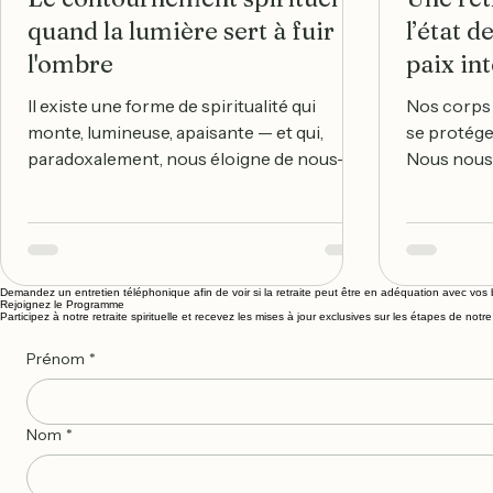
quand la lumière sert à fuir
l’état d
l'ombre
paix in
Il existe une forme de spiritualité qui
Nos corps 
monte, lumineuse, apaisante — et qui,
se protége
paradoxalement, nous éloigne de nous-
Nous nous
mêmes. Le psychologue américain John
dans l’anti
Welwood l'a nommée dès 1984 " spiritual
l’adaptati
bypassing", ou contournement spirituel.
corps se s
L'idée est d'autant plus troublante que le
protection 
phénomène est très répandu: nous
respiration
Demandez un entretien téléphonique afin de voir si la retraite peut être en adéquation avec vos 
Rejoignez le Programme
pouvons utiliser les pratiques spirituelles
s’est reco
Participez à notre retraite spirituelle et recevez les mises à jour exclusives sur les étapes de not
— méditation, retraites, enseignements —
continuer d
Prénom
*
non pas pour se transformer, mais au
nous avons 
contraire, pour éviter de ressentir ce qui
entier, c’ét
fait
Nom
*