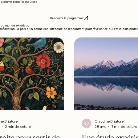
ogramme pilote
Ressources
Découvrir le programme
t du monde extérieur.
 méditation, la paix et la connexion intérieure se rencontrent pour réveiller ce qui est le plus prof
ne Briatore
Claudine Briatore
2 min de lecture
28 avr.
7 min de lecture
raite pour sortir de
Une étude expérie