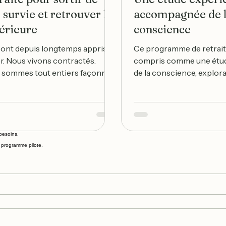
e survie et retrouver la
accompagnée de 
térieure
conscience
ont depuis longtemps appris à
Ce programme de retrait
r. Nous vivons contractés.
compris comme une étude
 sommes tout entiers façonnés
de la conscience, explora
cipation, dans la vigilance,
accompagnée, incarnée, 
on permanente. Et peu à peu, nos
traverse, nous gouverne,
ont organisés autour de la
nous ramène à nous-mêmes
: les muscles se sont tendus, la
d’observer très concrè
 s’est raccourcie et le cœur, lui,
fonctionne notre conscie
besoins.
uvert de couches invisibles pour
est prise dans la périphéri
re programme pilote.
e porter la vie malgré tout. Et
la réactivité du système 
fini par croire que cet état tout
blessures anciennes, dans
ait « nous
dans les récits du person