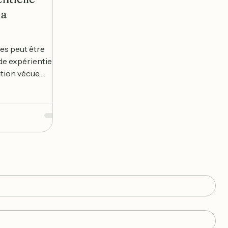
la
es peut être
 expérientielle
tion vécue,
de ce qui nous
 nous disperse ou
. Il s’agit
tement comment
nce lorsqu’elle
e de l’être : dans
nerveux, dans les
 les parts de soi,
nage, dans les id