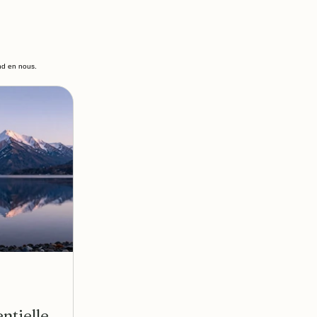
ond en nous.
ntielle