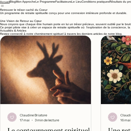
Blog
Mon Approche
Le Programme
Facilitateurs
Le Lieu
Conditions pratiques
Résultats du pr
Accueil
Retrouver le trésor caché du Coeur
Un programme de retraite spirituelle conçu pour une connexion intérieure profonde et durable.
Une Vision de Retour au Cœur
Nous croyons que chaque être humain porte en lui un trésor précieux, souvent oublié par le brui
Ce projet pilote vise à créer un espace de retraite spirituelle où l'exploration de la conscience, la
Actualités & Articles
Restez connecté à notre cheminement spirituel à travers les derniers articles de notre blog.
Claudine Briatore
Claudi
17 mai
3 min de lecture
16 mai
Le contournement spirituel :
Une ret